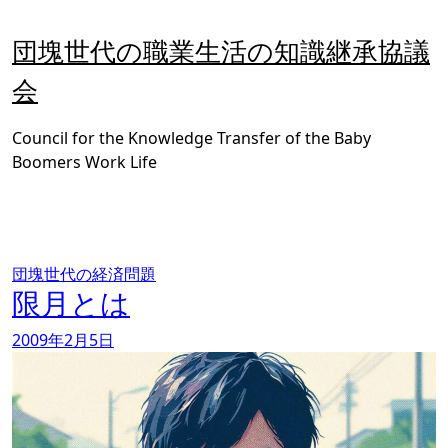
内
容
団塊世代の職業生活の知識継承協議
を
ス
会
キ
ッ
Council for the Knowledge Transfer of the Baby
プ
Boomers Work Life
団塊世代の経済問題
限月とは
2009年2月5日