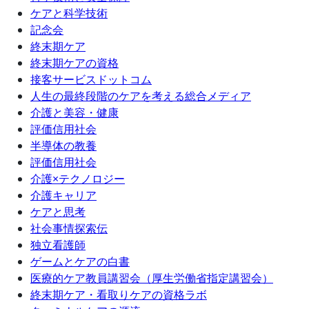
ケアと科学技術
記念会
終末期ケア
終末期ケアの資格
接客サービスドットコム
人生の最終段階のケアを考える総合メディア
介護と美容・健康
評価信用社会
半導体の教養
評価信用社会
介護×テクノロジー
介護キャリア
ケアと思考
社会事情探索伝
独立看護師
ゲームとケアの白書
医療的ケア教員講習会（厚生労働省指定講習会）
終末期ケア・看取りケアの資格ラボ