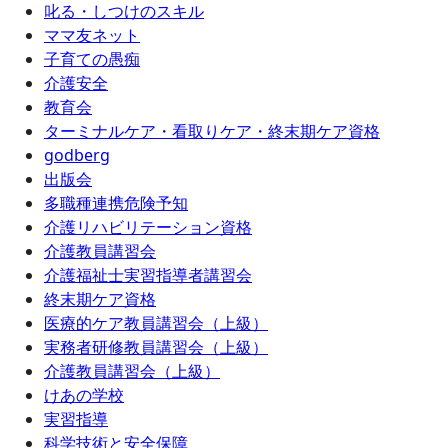
叱る・しつけのスキル
ママ友ネット
子育ての愚痴
介護安全
教育会
ターミナルケア・看取りケア・終末期ケア資格
godberg
出版会
多職種連携危険予知
介護リハビリテーション資格
介護教員講習会
介護福祉士実習指導者講習会
終末期ケア資格
医療的ケア教員講習会（上級）
実務者研修教員講習会（上級）
介護教員講習会（上級）
けあの学校
実習指導
科学技術と安全保障