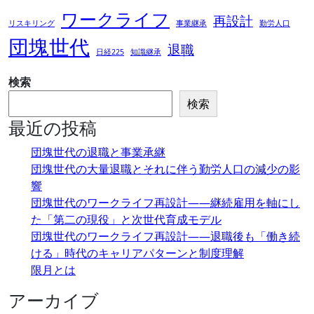
ワークライフ
再設計
リスキリング
事業継承
勤労人口
団塊世代
退職
日経225
知識継承
検索
検索
最近の投稿
団塊世代の退職と事業承継
団塊世代の大量退職とそれに伴う勤労人口の減少の影
響
団塊世代のワークライフ再設計――継続雇用を軸にし
た「第二の現役」と次世代育成モデル
団塊世代のワークライフ再設計――退職後も「働き続
ける」時代のキャリアパターンと制度理解
限月とは
アーカイブ