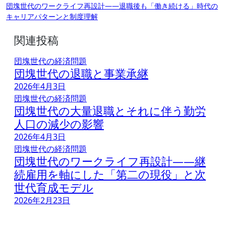
団塊世代のワークライフ再設計――退職後も「働き続ける」時代の
稿
キャリアパターンと制度理解
ナ
関連投稿
ビ
ゲ
団塊世代の経済問題
ー
団塊世代の退職と事業承継
シ
2026年4月3日
団塊世代の経済問題
ョ
団塊世代の大量退職とそれに伴う勤労
ン
人口の減少の影響
2026年4月3日
団塊世代の経済問題
団塊世代のワークライフ再設計――継
続雇用を軸にした「第二の現役」と次
世代育成モデル
2026年2月23日